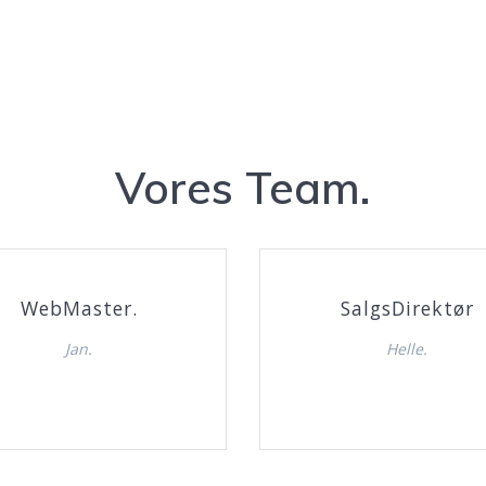
Vores Team.
WebMaster.
SalgsDirektør
Jan.
Helle.