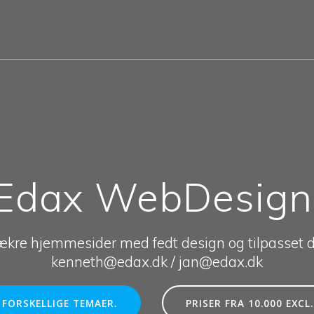
Edax WebDesign
ækre hjemmesider med fedt design og tilpasset d
kenneth@edax.dk / jan@edax.dk
FORSKELLIGE TEMAER.
PRISER FRA 10.000 EXCL