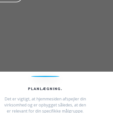
PLANLÆGNING.
Det er vigtigt, at hjemmesiden afspejler din
virksomhed og er opbygget således, at den
er relevant for din specifikke målgruppe.