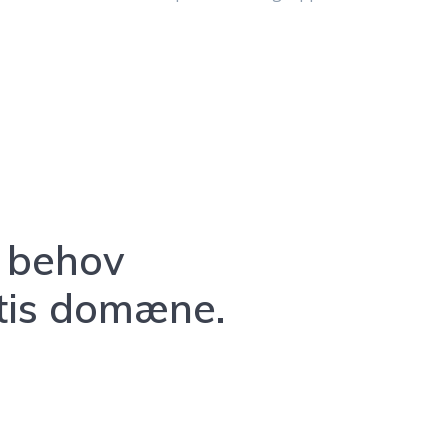
e behov
atis domæne.