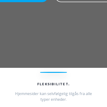
FLEKSIBILITET.
Hjemmesider kan selvfølgelig tilgås fra alle
typer enheder.