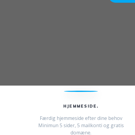
HJEMMESIDE.
Færdig hjemmeside efter dine behov
Minimun 5 sider, 5 mailkonti og gratis
domæne.