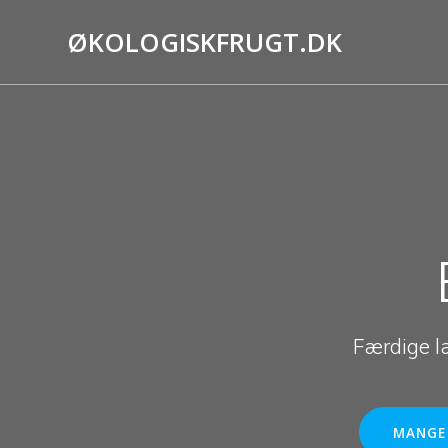
Skip
to
ØKOLOGISKFRUGT.DK
content
Færdige l
MANGE 